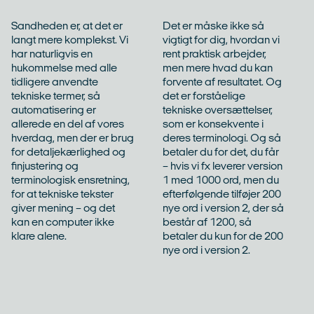
Sandheden er, at det er
Det er måske ikke så
langt mere komplekst. Vi
vigtigt for dig, hvordan vi
har naturligvis en
rent praktisk arbejder,
hukommelse med alle
men mere hvad du kan
tidligere anvendte
forvente af resultatet. Og
tekniske termer, så
det er forståelige
automatisering er
tekniske oversættelser,
allerede en del af vores
som er konsekvente i
hverdag, men der er brug
deres terminologi. Og så
for detaljekærlighed og
betaler du for det, du får
finjustering og
– hvis vi fx leverer version
terminologisk ensretning,
1 med 1000 ord, men du
for at tekniske tekster
efterfølgende tilføjer 200
giver mening – og det
nye ord i version 2, der så
kan en computer ikke
består af 1200, så
klare alene.
betaler du kun for de 200
nye ord i version 2.