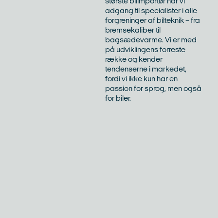
største bilimportør har vi
adgang til specialister i alle
forgreninger af bilteknik – fra
bremsekaliber til
bagsædevarme. Vi er med
på udviklingens forreste
række og kender
tendenserne i markedet,
fordi vi ikke kun har en
passion for sprog, men også
for biler.