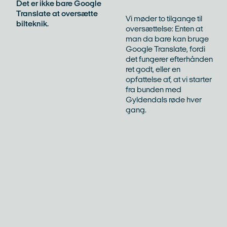
Det er ikke bare Google
Translate at oversætte
Vi møder to tilgange til
bilteknik.
oversættelse: Enten at
man da bare kan bruge
Google Translate, fordi
det fungerer efterhånden
ret godt, eller en
opfattelse af, at vi starter
fra bunden med
Gyldendals røde hver
gang.