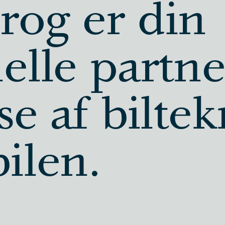
rog er din
elle partner
se af biltek
ilen.