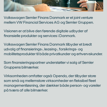
ESG
Business Support
Volkswagen Semler Finans Danmark er et joint venture
mellem VW Financial Services AG og Semler Gruppen.
Semler Sprog
Semler IT
Visionen er at blive den førende digitale udbyder af
finansielle produkter og services i Danmark.​
Volkswagen Semler Finans Danmark tilbyder et bredt
Karriere
udvalg af finansierings-, leasing-, forsikrings- og
edige stillinger
mobilitetsprodukter til både privatkunder og erhvervskunder. ​
liv lærling
Som finansieringspartner understøtter vi salg af Semler
liv elev
Gruppens bilmærker.​
Virksomheden omfatter også Opendo, der tilbyder store
som små og mellemstore virksomheder en fleksibel fleet
Nyheder
managementløsning, der dækker både person- og vareiler
på tværs af alle bilmærker.
Kontakt