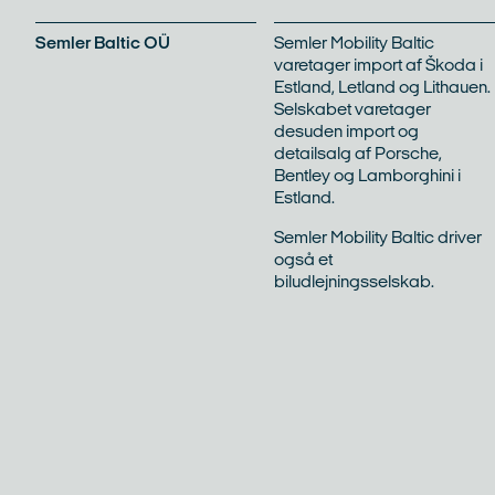
Semler Baltic OÜ
Semler Mobility Baltic
varetager import af Škoda i
eder
Kontakt
Estland, Letland og Lithauen.
Selskabet varetager
desuden import og
detailsalg af Porsche,
Bentley og Lamborghini i
Estland.
Semler Mobility Baltic driver
også et
biludlejningsselskab.