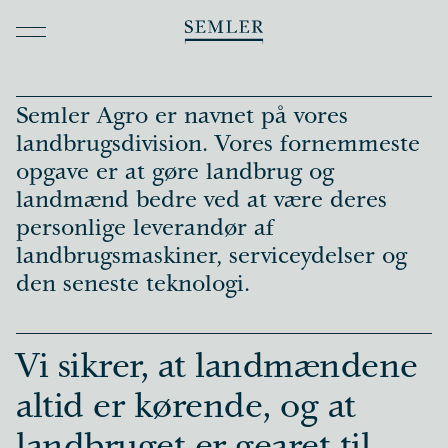
Forretningsområder
Semler Mobility Import
Semler Agro er navnet på vores
Semler Mobility Retail
landbrugsdivision. Vores fornemmeste
Semler Mobility Premium
opgave er at gøre landbrug og
Semler Mobility Solutions
landmænd bedre ved at være deres
Semler Mobility Baltic
personlige leverandør af
Semler Agro
landbrugsmaskiner, serviceydelser og
Semler Machinery
den seneste teknologi.
Semler Truck & Bus
Associerede selskaber
Vi sikrer, at landmændene
Semler Gruppen
altid er kørende, og at
Om Semler Gruppen