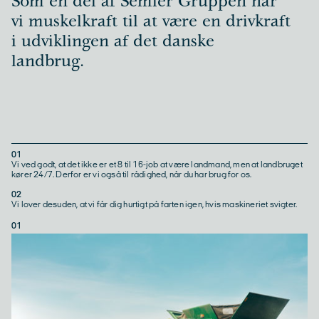
Som en del af Semler Gruppen har
vi muskelkraft til at være en drivkraft
i udviklingen af det danske
landbrug.
01
Vi ved godt, at det ikke er et 8 til 16-job at være landmand, men at landbruget
kører 24/7. Derfor er vi også til rådighed, når du har brug for os.
02
Vi lover desuden, at vi får dig hurtigt på farten igen, hvis maskineriet svigter.
01